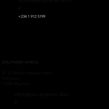
info(at)wa.synkron.afric
a
+234 1 912 5199
SOUTHERN AFRICA
37, Sir William Newton Street,
Port Louis,
11328, Mauritius
info(at)mu.synkron.afric
a