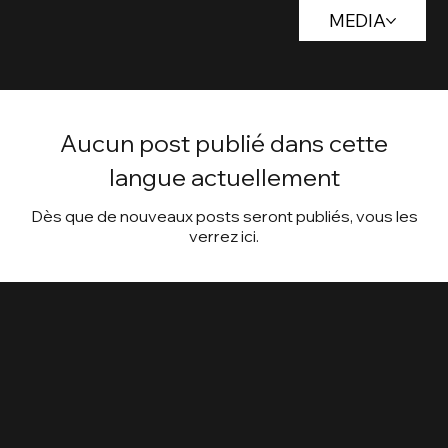
Press
MEDIA
Releas
e
Aucun post publié dans cette
langue actuellement
Dès que de nouveaux posts seront publiés, vous les
verrez ici.