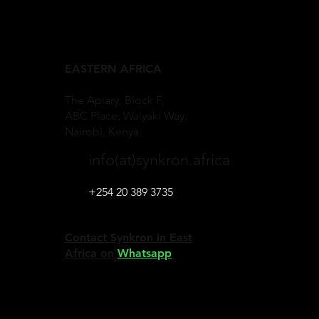
EASTERN AFRICA
The Apiary, Block F,
ABC Place, Waiyaki Way,
Nairobi, Kenya.
info(at)synkron.africa
+254 20 389 3735
Contact Synkron in East
Africa on
Whatsapp