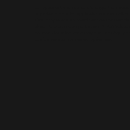
La vapeur est une source d'énergie thermique 
importante pour les applications industrielles.
sûre, propre et a un coefficient de transfert de
élevé. Grâce à notre partenaire, ADCA Valste
pouvons fournir diverses vapeurs des équipe
conformes aux normes européennes.