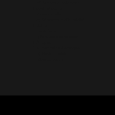
ré) Vannes d'isolement
soufflet scellé
Vannes à bille
e) Séparateurs d'humidité
Baffle
Centrifuge
f) Pompes à condensat
À vapeur
Alimentation électrique
g) Navires éclair
h)Désaérateurs