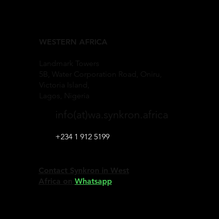
WESTERN AFRICA
Landmark Towers
5B, Water Corporation Road, Oniru,
Victoria Island,
Lagos, Nigeria
info(at)wa.synkron.africa
+234 1 912 5199
Contact Synkron in West
Africa on
Whatsapp