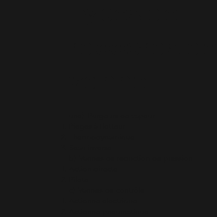
Types de
raccords d
vanne
une) Purgeurs de vapeur
Pièges à flotteur
Thermodynamique
Seau inversé
b) Vannes de réduction de pression
Action directe
Piloté
c) Vannes de contrôle
Actionné électrique
Actionné pneumatique