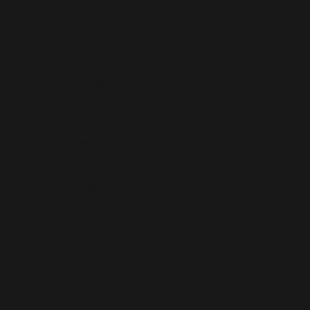
sensores
Por meio de nosso parceiro Leuze, líder global
em tecnologia de sensores, podemos
fornecer vários tipos de sensores para suas
aplicações.
a) Sensores de comutação
Ótico
Indutivo
Capacidade
Ultrassônico
Sensores de garfo
b) Sensores de medição
Distância Ótica
Distância Ultrassônica
Sensores de Posicionamento
Sensores de posicionamento de código de