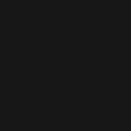
barras
c) Sensores de Segurança
Optoelétrico
Sensores de proximidade
Comuta
Segurança da máquina