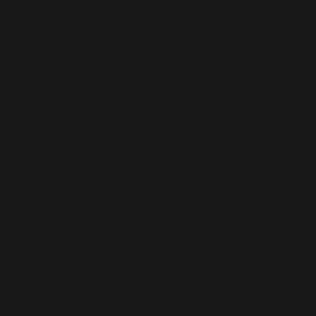
Som en del af vores DNA er vi styret af disse tre
hovedsøjler: Sikkerhed, Effektivitet og Fremtidens
Fremstilling. En af de vigtigste differentiatorer er, at
vores virksomhed investerer kraftigt i forskning og
udvikling for langsigtet vækst. Vi er i dette spil for at
revolutionere, hvordan producenter modtager deres
støtte på det tekniske område og reducere
nedetiden, samtidig med at sikkerheden forbedres.
For at nå denne hverdagsagtige opgave har vi
dedikeret ressourcer og mandskab til vores Research
& Development Division og Industrial Safety Division.
01
Industriel