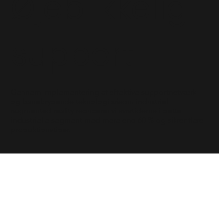
Øjeblikkelig
support
Gennem implementering af effektive supportnetværk
og banebrydende teknologi såsom industriel
augmented reality reducerer vi svartiderne i dette
industrielle segment med mere end 60 % og sikrer flere
produktionstider.