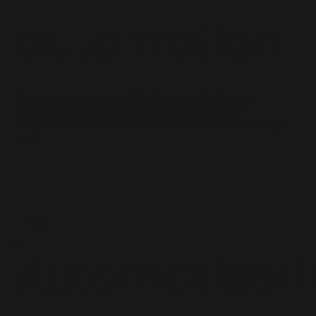
automation
Ved at implementere global industriel sikkerhed
standarder forbedrer vi nettoeffektiviteten for
arbejderne på fabrikken ved at eliminere unødvendige
risici
02
Automatiseri