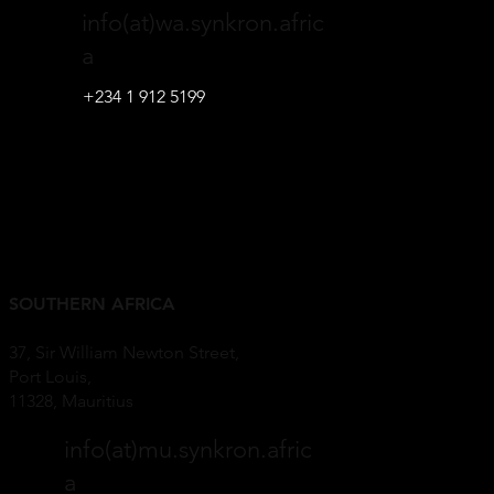
info(at)wa.synkron.afric
a
+234 1 912 5199
SOUTHERN AFRICA
37, Sir William Newton Street,
Port Louis,
11328, Mauritius
info(at)mu.synkron.afric
a