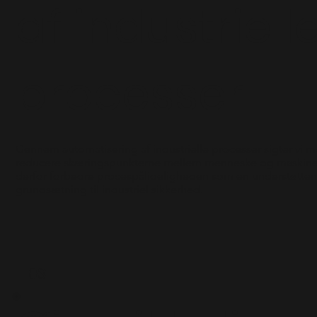
af industriell
processer
Gennem automatisering af industrielle processer sigter vi m
reducere skæringspunkterne mellem menneske og maskin
derfor forbedre procespålideligheden som en understøtte
grundsætning til industriel sikkerhed.
03