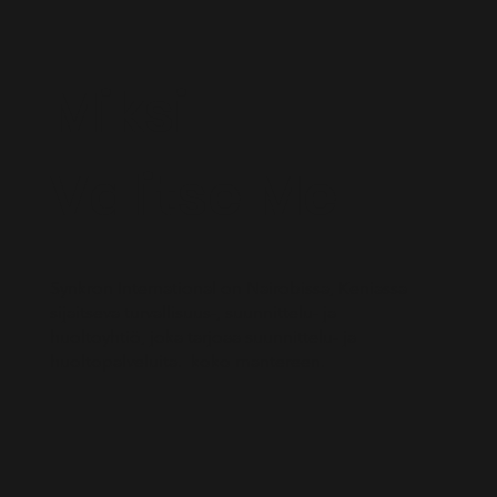
Miksi
Valitse Me
Synkron International on Nairobissa, Keniassa
sijaitseva turvallisuus-, suunnittelu- ja
huoltoyhtiö, joka tarjoaa suunnittelu- ja
huoltopalveluita. koko mantereen.