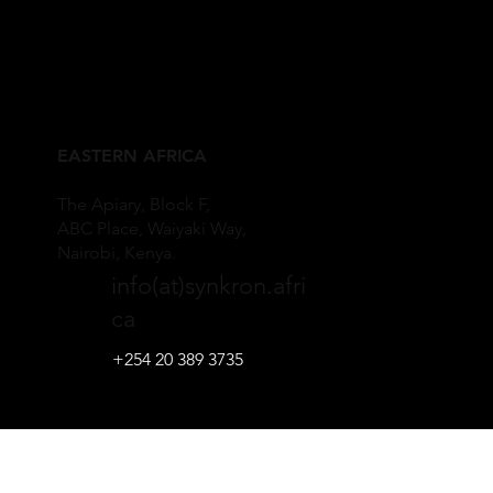
EASTERN AFRICA
The Apiary, Block F,
ABC Place, Waiyaki Way,
Nairobi, Kenya.
info(at)synkron.afri
ca
+254 20 389 3735