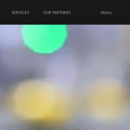
SERVICES
OUR PARTNERS
More...