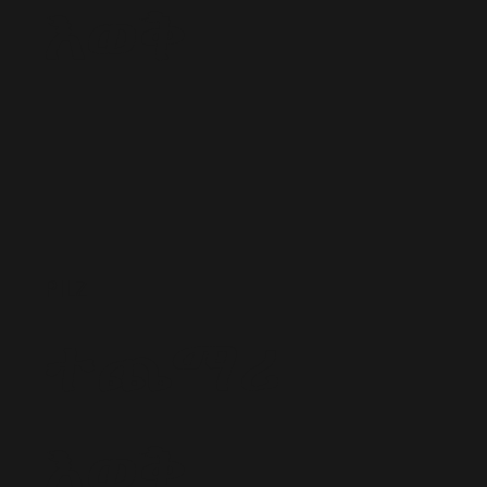
እወቅ
PILZ
ተጨማሪ
እወቅ